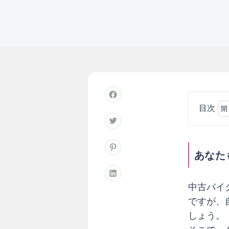
目次
あ
な
た
あなた
も
経
験
中古バイ
あ
ですが、
る
しょう。
？