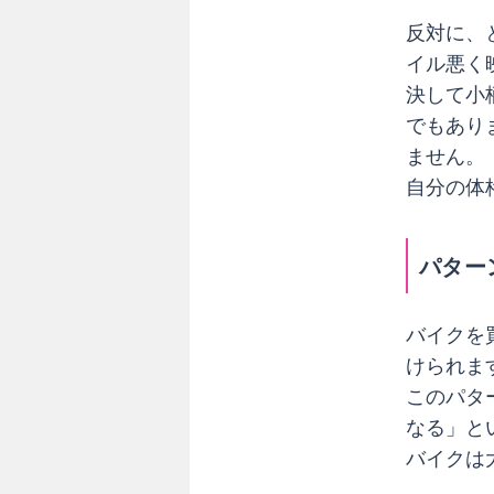
ス
反対に、
〜
イル悪く
パ
決して小
タ
でもあり
ー
ません。
ン
自分の体
3
〜
荷
パター
物
が
入
バイクを
ら
けられま
な
このパタ
い
なる」と
！
バイクは
〜