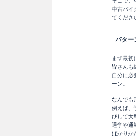
そこで、
中
中古バイ
古
てくださ
バ
イ
ク
パター
失
敗
あ
まず最初
る
皆さんも
あ
自分に必
る
ーン。
パ
タ
なんでも
ー
例えば、
ン
1
びして大
〜
通学や通
オ
ばかりか