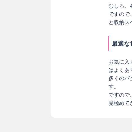
最
むしろ、
適
ですので
な
と収納ス
1
台
を
最適な
選
ぼ
う
お気に入
はよくあ
多くのパ
す。
ですので
見極めて