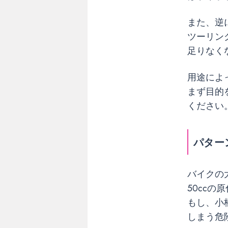
ー
バ
また、逆
ー
ツーリン
ス
足りなく
ペ
ッ
ク
用途によ
〜
まず目的
ください
パ
タ
ー
パター
ン
2
〜
バイクの
サ
50ccの
イ
もし、小
ズ
感
しまう危
ミ