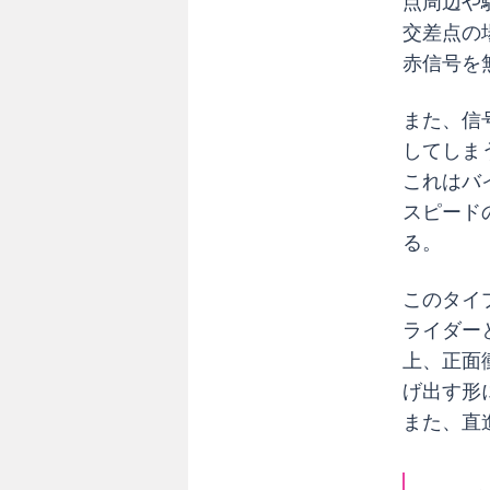
点周辺や
い
交差点の
右
赤信号を
直
事
故
また、信
と
してしま
は
これはバ
？
スピード
ラ
る。
イ
ダ
このタイ
ー
ライダー
が
上、正面
右
げ出す形
直
事
また、直
故
を