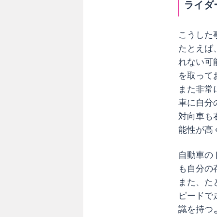
防
ライダ
ぐ
た
こうした
め
たとえば
に
気
れない可
を
を取って
付
また非常
け
車に自分
る
対向車も
べ
能性が高
き
こ
と
自動車の
と
も自分の
は
また、た
？
ピードで
識を持つ