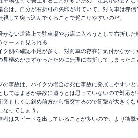
駐車場などで発生することが多いため、注意が必要とな
場合は、自分が右折可の矢印が出ていて、対向車は赤信
無視して突っ込んでくることで起こりやすいのだ。
号がない道路上で駐車場やお店に入ろうとして右折した
うケースも見られる。
イク側の確認不足が多く、対向車の存在に気付かなかっ
の見極めがまずかったために無理に右折してしまったこ
プの事故は、バイクの場合は死亡事故に発展しやすいと
としてはまさか事故に遭うとは思っていないので対応が
衝突もしくは斜め前方から衝突するので衝撃が大きくな
になってしまう。
進者はスピードを出していることが多いので、より衝撃