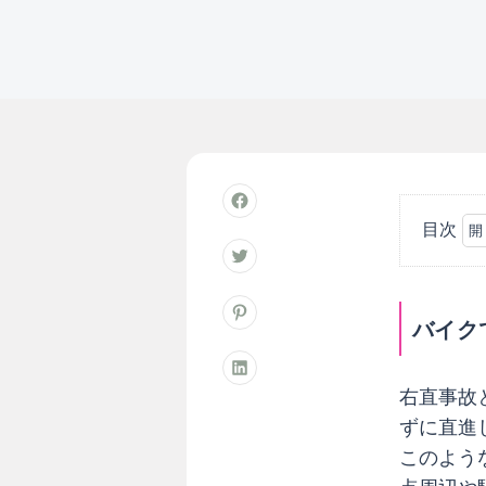
目次
バ
イ
ク
バイク
で
リ
ス
右直事故
ク
ずに直進
の
このよう
高