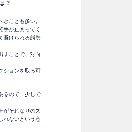
は？
べきことも多い。
相手が止まってく
て避けられる態勢
出すことで、対向
クションを取る可
あるので、少しで
車がそれなりのス
しれないという意