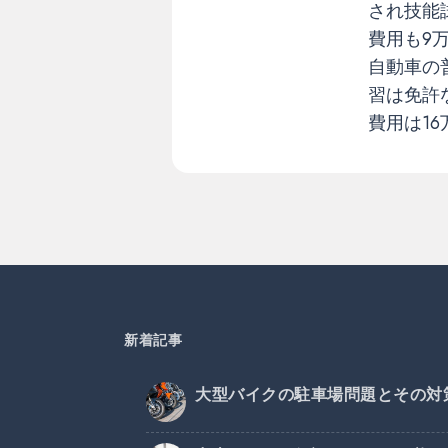
され技能
費用も9
自動車の
習は免許
費用は16
新着記事
大型バイクの駐車場問題とその対