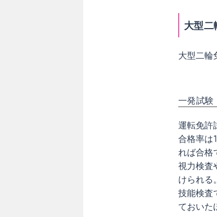
T
限
大型二
定
が
あ
大型二輪
る
大
型
一発試験
二
輪
免
運転免許試
許
合格率は
を
れば合格
取
視力検査
る
けられる
に
技能検査
は
教
ておいた