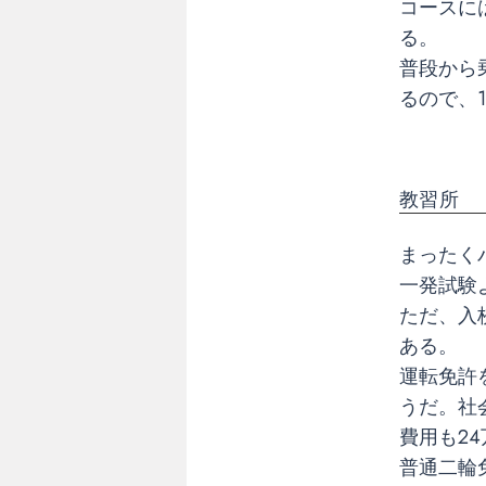
習
コースに
所
る。
か
普段から
一
るので、
発
試
験
教習所
一
発
まったく
試
一発試験
験
ただ、入
ある。
教
習
運転免許
所
うだ。社
費用も2
普通二輪