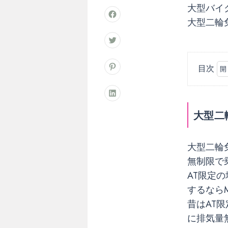
大型バイ
大型二輪
目次
大
型
二
大型二
輪
免
許
大型二輪
に
無制限で
も
AT限定
M
するなら
T
昔はAT限
と
に排気量
A